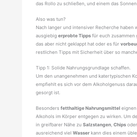
das Rollo zu schließen, und einem das Sonnenl
Also was tun?
Nach langer und intensiver Recherche haben wir
ausgiebig
erprobte Tipps
für euch zusammen ge
das aber nicht geklappt hat oder es für
vorbe
restlichen Tipps mit Sicherheit über so manc
Tipp 1: Solide Nahrungsgrundlage schaffen.
Um den unangenehmen und katertypischen Ko
empfiehlt es sich vor dem Alkoholgenuss darau
gesorgt ist.
Besonders
fetthaltige Nahrungsmittel
eignen 
Alkohols im Körper entgegen zu wirken. Um d
in greifbarer Nähe zu
Salzstangen
,
Chips
oder
ausreichend viel
Wasser
kann dies einem üble