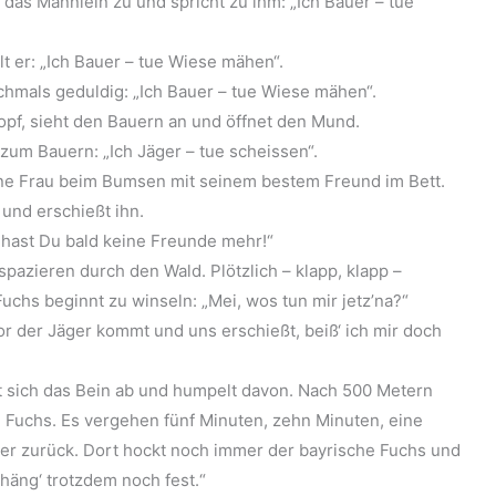
 das Männlein zu und spricht zu ihm: „Ich Bauer – tue
t er: „Ich Bauer – tue Wiese mähen“.
chmals geduldig: „Ich Bauer – tue Wiese mähen“.
opf, sieht den Bauern an und öffnet den Mund.
zum Bauern: „Ich Jäger – tue scheissen“.
ne Frau beim Bumsen mit seinem bestem Freund im Bett.
und erschießt ihn.
 hast Du bald keine Freunde mehr!“
spazieren durch den Wald. Plötzlich – klapp, klapp –
chs beginnt zu winseln: „Mei, wos tun mir jetz’na?“
or der Jäger kommt und uns erschießt, beiß‘ ich mir doch
ßt sich das Bein ab und humpelt davon. Nach 500 Metern
n Fuchs. Es vergehen fünf Minuten, zehn Minuten, eine
er zurück. Dort hockt noch immer der bayrische Fuchs und
häng‘ trotzdem noch fest.“