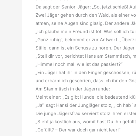
Da sagt der Senior-Jäger: „So, jetzt schieß! 
Zwei Jäger gehen durch den Wald, als einer vo
atmen, seine Augen sind glasig. Der andere Jäg
„Ich glaube mein Freund ist tot. Was soll ich tun
„Ganz ruhig“, bekommt er zur Antwort. „Überzeu
Stille, dann ist ein Schuss zu hören. Der Jäger 
„Stell dir vor, berichtet Hans am Stammtisch,
„Himmel noch mal, wie ist das passiert?“
„Ein Jäger hat ihr in den Finger geschossen, r
und erbärmlich geschrien, dass ich ihr den G
Am Stammtisch in der Jägerrunde:
Meint einer: „Es gibt Hunde, die bedeutend klüg
„Ja“, sagt Hansi der Jungjäger stolz, „ich hab´ 
Die junge Jägersfrau serviert stolz ihren erst
„Sieht ja köstlich aus, womit hast Du ihn gefüll
„Gefüllt? – Der war doch gar nicht leer!“