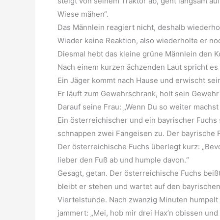
steigt von seinem Traktor ab, geht langsam auf
Wiese mähen“.
Das Männlein reagiert nicht, deshalb wiederhol
Wieder keine Reaktion, also wiederholte er no
Diesmal hebt das kleine grüne Männlein den K
Nach einem kurzen ächzenden Laut spricht es 
Ein Jäger kommt nach Hause und erwischt sei
Er läuft zum Gewehrschrank, holt sein Gewehr 
Darauf seine Frau: „Wenn Du so weiter machst
Ein österreichischer und ein bayrischer Fuchs 
schnappen zwei Fangeisen zu. Der bayrische Fu
Der österreichische Fuchs überlegt kurz: „Bev
lieber den Fuß ab und humple davon.“
Gesagt, getan. Der österreichische Fuchs bei
bleibt er stehen und wartet auf den bayrische
Viertelstunde. Nach zwanzig Minuten humpelt 
jammert: „Mei, hob mir drei Hax’n obissen und 