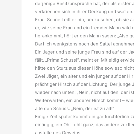
derjenige Besitzansprüche hat, der als erster 
verkriechen sich in ihrer Deckung und warten.
Frau. Schnell eilt er hin, um zu sehen, ob sie 
er, wie seine Frau und ein fremder Mann wild
herankommt, hört er den Mann sagen: „Also gut
Darf ich wenigstens noch den Sattel abnehme
Ein Jäger und seine junge Frau sind auf der Jag
fällt. „Prima Schuss!“, meint er. Mitleidig erw
hätte den Sturz aus dieser Höhe sowieso nicht
Zwei Jäger, ein alter und ein junger auf der 
prächtiger Hirsch auf der Lichtung. Der junge 
wieder nach unten: „Nein, nicht auf den, der is
Weiterwarten, ein anderer Hirsch kommt – wied
alte den Schuss: „Nein, der ist zu alt!“
Einige Zeit später kommt ein gar fürchterlich 
einäugig, ein Ohr fehlt ganz, das andere zerfl
anstelle des Geweihs.