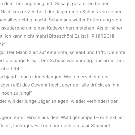
an dem Tier angelangt ist. Gesagt, getan. Die beiden
 Nach kurzer Zeit hört der Jäger einen Schuss von seiner
auch alles richtig macht. Schon aus weiter Entfernung sieht
 diskutierend um einen Kadaver herumstehen. Als er näher
, ich kann nicht mehr! Bitteschön! Es ist IHR HIRSCH! –
n?“
d. Der Mann zielt auf eine Ente, schießt und trifft. Die Ente
idert die junge Frau: „Der Schuss war unnötig. Das arme Tier
 überlebt.“
Hirschjagd – nach stundelangem Warten erscheint ein
Jäger reißt das Gewehr hoch, aber der alte drückt es ihm
t noch zu jung!“
er will der junge Jäger anlegen, wieder verhindert der
zugerichteter Hirsch aus dem Wald gehumpelt – er hinkt, ist
eddert, löchriges Fell und nur noch ein paar Stummel