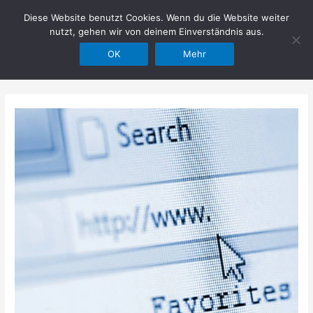
Zum
Diese Website benutzt Cookies. Wenn du die Website weiter
Hilfe im Netz
Inhalt
nutzt, gehen wir von deinem Einverständnis aus.
springen
OK
Mehr