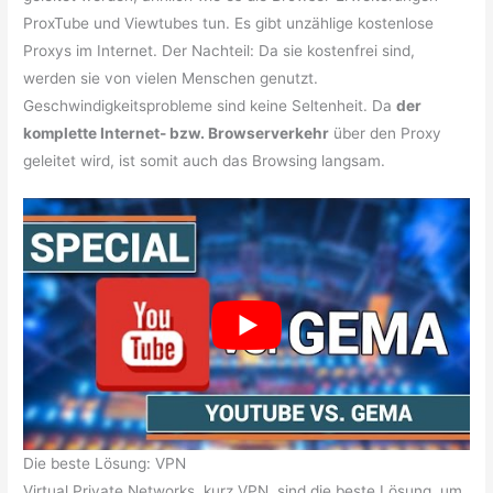
ProxTube und Viewtubes tun. Es gibt unzählige kostenlose
Proxys im Internet. Der Nachteil: Da sie kostenfrei sind,
werden sie von vielen Menschen genutzt.
Geschwindigkeitsprobleme sind keine Seltenheit. Da
der
komplette Internet- bzw. Browserverkehr
über den Proxy
geleitet wird, ist somit auch das Browsing langsam.
Die beste Lösung: VPN
Virtual Private Networks, kurz VPN, sind die beste Lösung, um