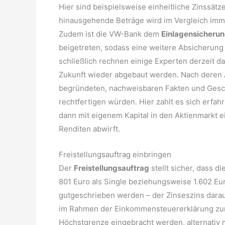
Hier sind beispielsweise einheitliche Zinssätz
hinausgehende Beträge wird im Vergleich imme
Zudem ist die VW-Bank dem
Einlagensicheru
beigetreten, sodass eine weitere Absicherung 
schließlich rechnen einige Experten derzeit 
Zukunft wieder abgebaut werden. Nach deren A
begründeten, nachweisbaren Fakten und Gesch
rechtfertigen würden. Hier zahlt es sich erfa
dann mit eigenem Kapital in den Aktienmarkt 
Renditen abwirft.
Freistellungsauftrag einbringen
Der
Freistellungsauftrag
stellt sicher, dass d
801 Euro als Single beziehungsweise 1.602 E
gutgeschrieben werden – der Zinseszins daraus
im Rahmen der Einkommensteuererklärung zurüc
Höchstgrenze eingebracht werden, alternativ 