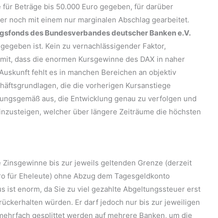
e für Beträge bis 50.000 Euro gegeben, für darüber
r noch mit einem nur marginalen Abschlag gearbeitet.
ngsfonds des Bundesverbandes deutscher Banken e.V.
gegeben ist. Kein zu vernachlässigender Faktor,
damit, dass die enormen Kursgewinne des DAX in naher
uskunft fehlt es in manchen Bereichen an objektiv
äftsgrundlagen, die die vorherigen Kursanstiege
hrungsgemäß aus, die Entwicklung genau zu verfolgen und
einzusteigen, welcher über längere Zeiträume die höchsten
ie Zinsgewinne bis zur jeweils geltenden Grenze (derzeit
uro für Eheleute) ohne Abzug dem Tagesgeldkonto
 ist enorm, da Sie zu viel gezahlte Abgeltungssteuer erst
kerhalten würden. Er darf jedoch nur bis zur jeweiligen
mehrfach gesplittet werden auf mehrere Banken, um die