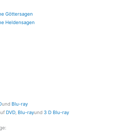
che Göttersagen
che Heldensagen
D
und
Blu-ray
auf
DVD
,
Blu-ray
und
3 D Blu-ray
ge: