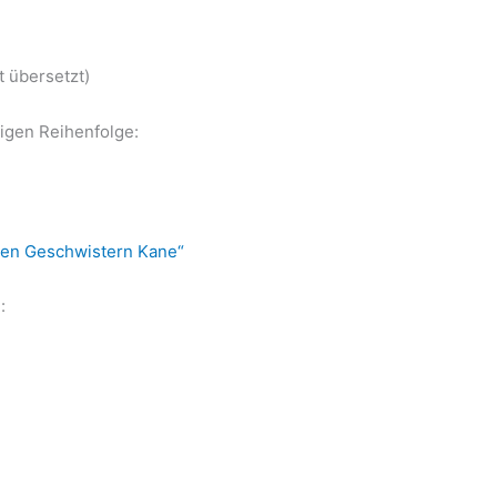
t übersetzt)
igen Reihenfolge:
 den Geschwistern Kane“
: