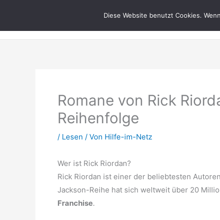
Zum
Hilfe im Netz
Diese Website benutzt Cookies. Wenn 
Inhalt
springen
Romane von Rick Riorda
Reihenfolge
/
Lesen
/ Von
Hilfe-im-Netz
Wer ist Rick Riordan?
Rick Riordan ist einer der beliebtesten Autore
Jackson-Reihe hat sich weltweit über 20 Mill
Franchise
.