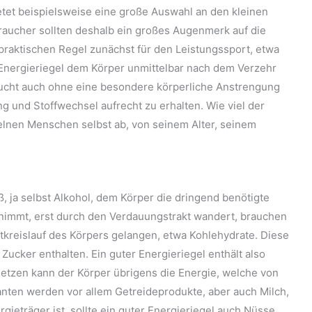
ietet beispielsweise eine große Auswahl an den kleinen
aucher sollten deshalb ein großes Augenmerk auf die
e praktischen Regel zunächst für den Leistungssport, etwa
 Energieriegel dem Körper unmittelbar nach dem Verzehr
ucht auch ohne eine besondere körperliche Anstrengung
 und Stoffwechsel aufrecht zu erhalten. Wie viel der
zelnen Menschen selbst ab, von seinem Alter, seinem
, ja selbst Alkohol, dem Körper die dringend benötigte
fnimmt, erst durch den Verdauungstrakt wandert, brauchen
utkreislauf des Körpers gelangen, etwa Kohlehydrate. Diese
 Zucker enthalten. Ein guter Energieriegel enthält also
setzen kann der Körper übrigens die Energie, welche von
ranten werden vor allem Getreideprodukte, aber auch Milch,
rgieträger ist, sollte ein guter Energieriegel auch Nüsse,