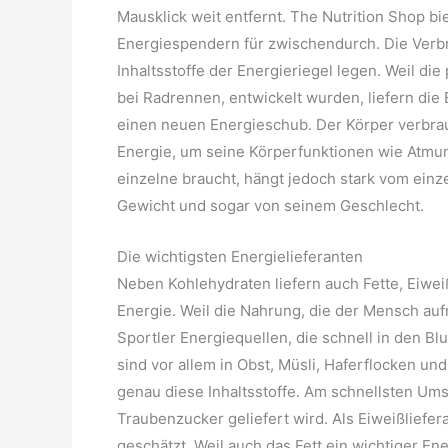
Mausklick weit entfernt. The Nutrition Shop b
Energiespendern für zwischendurch. Die Verbr
Inhaltsstoffe der Energieriegel legen. Weil di
bei Radrennen, entwickelt wurden, liefern die
einen neuen Energieschub. Der Körper verbra
Energie, um seine Körperfunktionen wie Atmung
einzelne braucht, hängt jedoch stark vom ein
Gewicht und sogar von seinem Geschlecht.
Die wichtigsten Energielieferanten
Neben Kohlehydraten liefern auch Fette, Eiweiß
Energie. Weil die Nahrung, die der Mensch au
Sportler Energiequellen, die schnell in den Bl
sind vor allem in Obst, Müsli, Haferflocken und
genau diese Inhaltsstoffe. Am schnellsten Um
Traubenzucker geliefert wird. Als Eiweißliefe
geschätzt. Weil auch das Fett ein wichtiger Ene