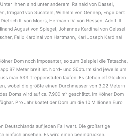
 Unter ihnen sind unter anderem: Rainald von Dassel,
den, Irmgard von Süchteln, Wilhelm von Gennep, Engelbert
, Dietrich II. von Moers, Hermann IV. von Hessen, Adolf III.
nand August von Spiegel, Johannes Kardinal von Geissel,
scher, Felix Kardinal von Hartmann, Karl Joseph Kardinal
ölner Dom noch imposanter, so zum Beispiel die Tatsache,
app 87 Meter breit ist. Nord- und Südturm sind jeweils um
 muss man 533 Treppenstufen laufen. Es stehen elf Glocken
nen, wobei die größte einen Durchmesser von 3,22 Metern
 des Doms wird auf ca. 7.900 m² geschätzt. Im Kölner Dom
fügbar. Pro Jahr kostet der Dom um die 10 Millionen Euro
 Deutschlands auf jeden Fall wert. Die großartige
h einfach ansehen. Es wird einen beeindrucken.