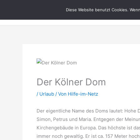
Zum
Hilfe im Netz
Diese Website benutzt Cookies. Wenn 
Inhalt
springen
Der Kölner Dom
/
Urlaub
/ Von
Hilfe-im-Netz
Der eigentliche Name des Doms lautet: Hohe D
Simon, Petrus und Maria. Entgegen der Meinun
Kirchengebäude in Europa. Das höchste ist da
immer noch gewaltig. Er ist ca. 157 Meter hoch