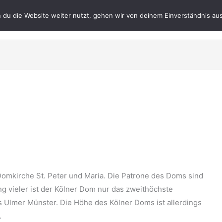
du die Website weiter nutzt, gehen wir von deinem Einverständnis aus
Datenschutz
Impres
omkirche St. Peter und Maria. Die Patrone des Doms sind
g vieler ist der Kölner Dom nur das zweithöchste
s Ulmer Münster. Die Höhe des Kölner Doms ist allerdings
.