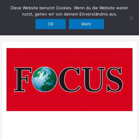
Zum
Diese Website benutzt Cookies. Wenn du die Website weiter
Hilfe im Netz
Inhalt
nutzt, gehen wir von deinem Einverständnis aus.
springen
OK
Mehr