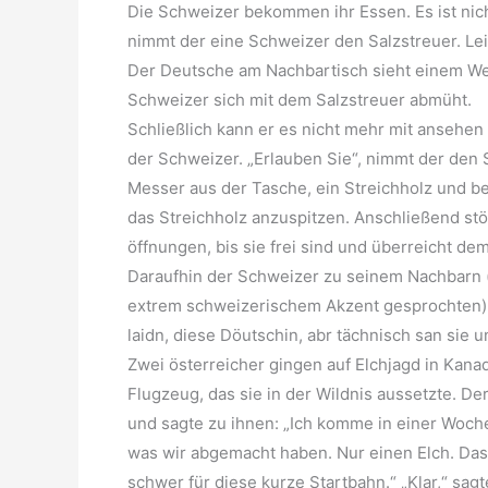
Die Schweizer bekommen ihr Essen. Es ist nich
nimmt der eine Schweizer den Salzstreuer. Leid
Der Deutsche am Nachbartisch sieht einem Wei
Schweizer sich mit dem Salzstreuer abmüht.
Schließlich kann er es nicht mehr mit ansehe
der Schweizer. „Erlauben Sie“, nimmt der den S
Messer aus der Tasche, ein Streichholz und b
das Streichholz anzuspitzen. Anschließend stöß
öffnungen, bis sie frei sind und überreicht de
Daraufhin der Schweizer zu seinem Nachbarn (
extrem schweizerischem Akzent gesprochten): 
laidn, diese Döutschin, abr tächnisch san sie u
Zwei österreicher gingen auf Elchjagd in Kanad
Flugzeug, das sie in der Wildnis aussetzte. Der
und sagte zu ihnen: „Ich komme in einer Woch
was wir abgemacht haben. Nur einen Elch. Das
schwer für diese kurze Startbahn.“ „Klar,“ sagt