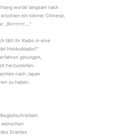
Vorhang wurde langsam nach
erschien ein kleiner Chinese,
: „Rrrrrrrrr….“
 fällt ihr Radio in eine
del Holdudiladio?“
Verfahren gelungen,
lt herzustellen.
tachten nach Japan
hen zu haben.
 Begleitschreiben.
ns wünschen
 des Drahtes