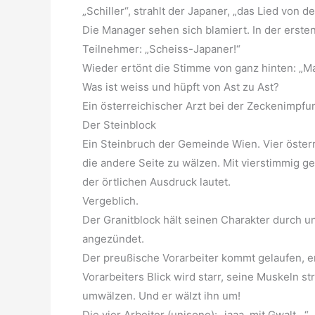
„Schiller“, strahlt der Japaner, „das Lied von d
Die Manager sehen sich blamiert. In der erste
Teilnehmer: „Scheiss-Japaner!“
Wieder ertönt die Stimme von ganz hinten: „Ma
Was ist weiss und hüpft von Ast zu Ast?
Ein österreichischer Arzt bei der Zeckenimpfu
Der Steinblock
Ein Steinbruch der Gemeinde Wien. Vier österr
die andere Seite zu wälzen. Mit vierstimmig 
der örtlichen Ausdruck lautet.
Vergeblich.
Der Granitblock hält seinen Charakter durch un
angezündet.
Der preußische Vorarbeiter kommt gelaufen, er
Vorarbeiters Blick wird starr, seine Muskeln str
umwälzen. Und er wälzt ihn um!
Die vier Arbeiter (unisono): „jaaa, mit Gwalt…“