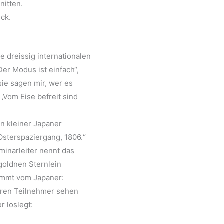
nitten.
ck.
e dreissig internationalen
er Modus ist einfach“,
 sie sagen mir, wer es
‚Vom Eise befreit sind
in kleiner Japaner
Osterspaziergang, 1806.“
inarleiter nennt das
 goldnen Sternlein
ommt vom Japaner:
deren Teilnehmer sehen
r loslegt: