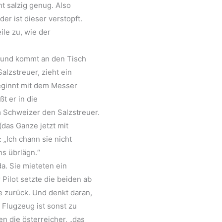
t salzig genug. Also
er ist dieser verstopft.
le zu, wie der
n und kommt an den Tisch
alzstreuer, zieht ein
eginnt mit dem Messer
t er in die
m Schweizer den Salzstreuer.
das Ganze jetzt mit
„Ich chann sie nicht
ns übrlägn.“
a. Sie mieteten ein
 Pilot setzte die beiden ab
e zurück. Und denkt daran,
 Flugzeug ist sonst zu
en die österreicher, „das